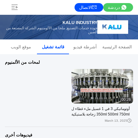
دردشة
الاتصال
KALU INDUSTRY
جودة خدمات التصنيع, ملجأ من الألومنيوم الشركة المصنعة من
الصين
الصفحة الرئيسية
أشرطة فيديو
قائمة تشغيل
موقع الويب
لمحات من الألمنيوم
00:26
أوتوماتيكي 3 في 1 غسيل ملء غطاء ل
350ml 500ml 750ml زجاجة بلاستيكية
ملء حزمة آلة إنتاج خط
March 13, 2025
فيديوهات أخرى