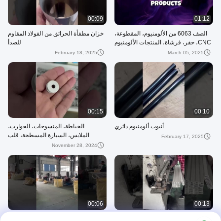
00:09
01:12
الصف 6063 من الألومنيوم، المقطوعة،
خزان مطفأة الحرائق من الفولاذ المقاوم
CNC، حفر، فرشاة، المنتجات الألومنيوم
للصدأ
المزودة بالأنوديز
February 18, 2025
March 05, 2025
00:15
00:10
أنبوب ألومنيوم دائري
الخياطة، المنسوجات، الجوارب،
الملابس، السيارة المسطحة، قلب
February 17, 2025
المكوك الميل الألومنيوم، السيارة
November 28, 2024
الصناعية المسطحة
00:06
00:13
الإطار الشمسي من الألومنيوم معالجة
قطع الإطار الشمسي للألومنيوم