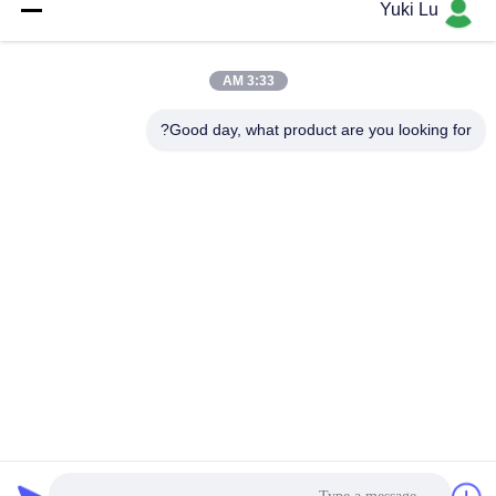
Yuki Lu
نقطة الضغط
August 07, 2026
August 07, 2026
3:33 AM
Good day, what product are you looking for?
00:20
00:10
الإطار الشمسي من الألومنيوم
مفتاح الزاوية الألومنيوم الإطار الشمسي
August 07, 2026
August 06, 2026
00:39
00:05
صفحة الألومنيوم: 1000، 2000، 3000،
فيديو مقدمة عن تقنية تجميع وحدات Kalu
4000، 5000، 6000، 7000،
August 06, 2026
8000series
August 06, 2026