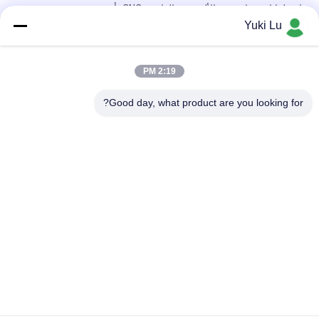
اسطوانات هوائية من الألومنيوم الدائرية CNC، أنبوب تعريفة
الأسطوانات الهوائية
Yuki Lu
ملامح بثق الألومنيوم عالية الجودة مربعة الشكل للأبواب / النوافذ
2:19 PM
أسود CNC الألومنيوم وانتقل وطحن الأجزاء المعدنية أنبوب مخصص
الألومنيوم التصنيع باستخدام الحاسب الآلي
Good day, what product are you looking for?
فئات شعبية
جميع
ملجأ من الألومنيوم
خدمات التصنيع
أنظمة الحواجز من 
جدران الألومنيوم
الألومنيوم
بالوعة الحرارة 
الألومنيوم الحاويات
الألومنيوم
مضخة ختم الميكانيكية
أنبوب الألومنيوم 7075