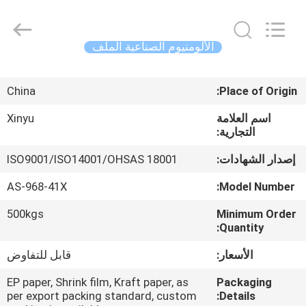
2026
KALU
INDUSTRY.
All
Rights
الألومنيوم الصناعية الملف
Reserved.
الصفحة
China
Place of Origin:
الرئيسية
اسم العلامة
Xinyu
التجارية:
منتجات
إصدار الشهادات:
ISO9001/ISO14001/OHSAS 18001
عرض
AS-968-41X
Model Number:
الواقع
500kgs
Minimum Order
الافتراضي
Quantity:
الأسعار:
قابل للتفاوض
معلومات
EP paper, Shrink film, Kraft paper, as
Packaging
عنا
per export packing standard, custom
Details: