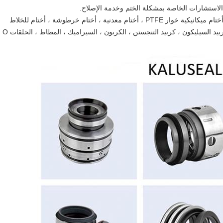
م الاستشارات الخاصة بمشكلة الختم وخدمة الإصلاح.
أختام دافعة زنبركية ، أختام ميكانيكية مطاطية ، أختام ميكانيكية خوار PTFE ، أختام معدنية ، أختام خرطوشة ، أختام للخلاط
والمحرض ، أختام غاز جاف ؛قطع غيار مع مادة كربيد السيليكون ، كربيد التنجستن ، الكربون ، السيراميك ، المطاط ، الحلقات O