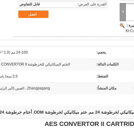
القدرة على العرض:
قابل للتفاوض
اتصل
رة :
بحجم:
24-100 مم (1.0 "-4.0")
الكلمات الدالة:
الختم الميكانيكي للخرطوشة AES CONVERTOR II
الضغط:
2.5 ميجا باسكال
مكان المنشأ:
Zhangjiagang ، الصين (البر الرئيسي)
كانيكي لخرطوشة 24 مم
ختم ميكانيكي لخرطوشة ODM
أختام خرطوشة 24 مم
,
,