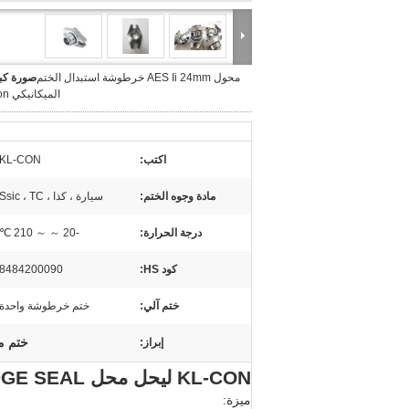
محول AES Ii 24mm خرطوشة استبدال الختم
صورة كبي
الميكانيكي Kl-Con
اكتب:
KL-CON
مادة وجوه الختم:
سيارة ، كذا ، Ssic ، TC
درجة الحرارة:
-20 ～ ～ 210 ℃
كود HS:
8484200090
ختم آلي:
ختم خرطوشة واحدة
ختم مي
إبراز:
KL-CON ليحل محل AES CONVERTOR II CARTRIDGE SEAL
ميزة: