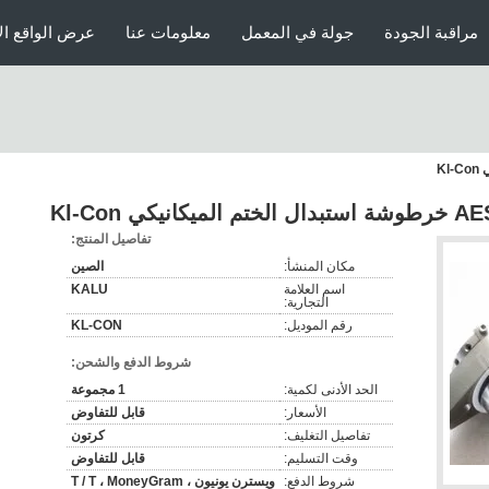
مراقبة الجودة
جولة في المعمل
معلومات عنا
عرض الواقع ال
تفاصيل المنتج:
مكان المنشأ:
الصين
اسم العلامة
KALU
التجارية:
رقم الموديل:
KL-CON
شروط الدفع والشحن:
الحد الأدنى لكمية:
1 مجموعة
الأسعار:
قابل للتفاوض
تفاصيل التغليف:
كرتون
وقت التسليم:
قابل للتفاوض
شروط الدفع:
ويسترن يونيون ، T / T ، MoneyGram