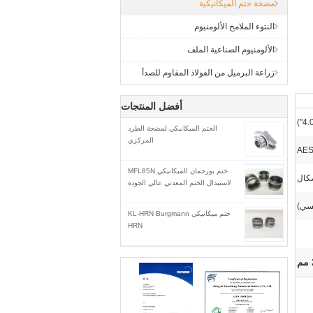
مضخة ختم الميكانيكية
النتوء الملامح الألومنيوم
الألومنيوم الصناعية الملف
زراعة البرميل من الفولاذ المقاوم للصدأ
أفضل المنتجات
الختم الميكانيكي لمضخة الطرد
المركزي
ختم بورجمان الميكانيكي MFL85N
لاستبدال الختم المعدني عالي الجودة
ختم ميكانيكي KL-HRN Burgmann
HRN