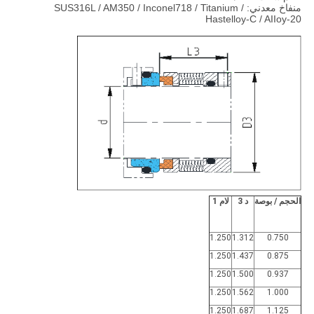
منفاخ معدني: SUS316L / AM350 / Inconel718 / Titanium /
Hastelloy-C / AIIoy-20
الحجم / بوصة
د 3
لام 1
1.250
1.312
0.750
1.250
1.437
0.875
1.250
1.500
0.937
1.250
1.562
1.000
1.250
1.687
1.125