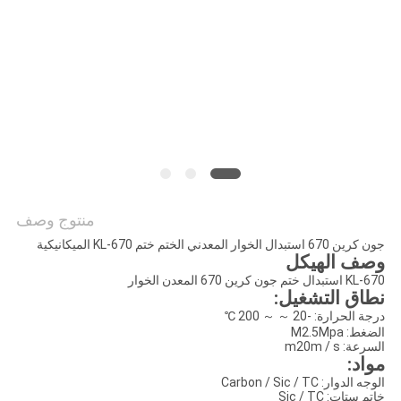
اقتباس
خريطة
الموقع
PRIVACY
POLICY
منتوج وصف
جون كرين 670 استبدال الخوار المعدني الختم ختم KL-670 الميكانيكية
وصف الهيكل
KL-670 استبدال ختم جون كرين 670 المعدن الخوار
نطاق التشغيل:
درجة الحرارة: -20 ～ ～ 200 ℃
الضغط: M2.5Mpa
السرعة: m20m / s
مواد:
الوجه الدوار: Carbon / Sic / TC
خاتم ستات: Sic / TC