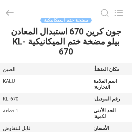
2026
KALU
INDUSTRY.
All
Rights
مضخة ختم الميكانيكية
Reserved.
جون كرين 670 استبدال المعادن
الصفحة
بيلو مضخة ختم الميكانيكية KL-
الرئيسية
670
منتجات
مكان المنشأ:
الصين
عرض
اسم العلامة
KALU
الواقع
التجارية:
الافتراضي
رقم الموديل:
KL-670
الحد الأدنى
1 قطعة
معلومات
لكمية:
عنا
الأسعار:
قابل للتفاوض