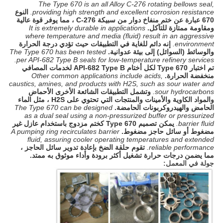
The Type 670 is an all Alloy C-276 rotating bellows seal,
providing high strength and excellent corrosion resistance.
النوع
670 عبارة عن ختم منفاخ دوار من سبيكة C-276 ، مما يوفر قوة عالية
ومقاومة ممتازة للتآكل.
It is extremely durable in applications
where temperature and media (fluid) result in an aggressive
environment.
إنه دائم للغاية في التطبيقات حيث تؤدي درجة الحرارة
والوسائط (السوائل) إلى بيئة عدوانية.
The Type 670 has been tested
per API-682 Type B seals for low-temperature refinery services.
تم اختبار Type 670 لكل أختام API-682 Type B لخدمات المصافي
منخفضة الحرارة.
Other common applications include acids,
caustics, amines, and products with H2S, such as sour water and
sour hydrocarbons.
وتشمل التطبيقات الشائعة الأخرى الأحماض
والمواد الكاوية والأمينات والمنتجات التي تحتوي على H2S ، مثل الماء
الحامض والهيدروكربونات الحامضة.
The Type 670 can be designed
as a dual seal using a non-pressurized buffer or pressurized
barrier fluid.
يمكن تصميم Type 670 كختم مزدوج باستخدام عازل غير
مضغوط أو سائل حاجز مضغوط.
A pumping ring recirculates barrier
fluid, assuring cooler operating temperatures and extended
reliable performance.
تقوم حلقة الضخ بإعادة تدوير سائل الحاجز ،
مما يضمن درجات حرارة تشغيل أكثر برودة وأداء موثوق به ممتد.
جولة في المعمل: