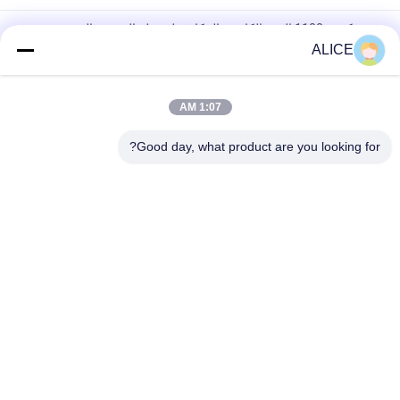
جون كرين 1100 الختم الكاتريج المكافئ لسهولة التثبيت والختم
الميكانيكي المخصص للضخ
ALICE
الختم الميكانيكي 22mm LOWARA-22-X الختم مضخة
1:07 AM
KL-C2PP Flowserve ISC2PP Cartridge Type Mechanical Seal
Replacement
Good day, what product are you looking for?
فئات شعبية
جميع
ملجأ من الألومنيوم
خدمات التصنيع
أنظمة الحواجز من 
جدران الألومنيوم
الألومنيوم
بالوعة الحرارة 
الألومنيوم الحاويات
الألومنيوم